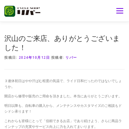
コ
ン
メニュー
テ
ン
ツ
へ
サイクルショップリバーとは
取り扱い商品
沢山のご来店、ありがとうございま
ス
キ
した！
ッ
プ
ブランド
ブログ
おススメ商品
問い合わせ
投稿日:
2024年10月12日
投稿者:
リバー
リバー通販
３連休初日はやや汗ばむ程度の気温で、ライド日和だったのではないでしょ
うか。
開店から修理や販売のご用命を頂きました。本当にありがとうございます。
明日以降も、自転車の購入から、メンテナンスやカスタマイズのご相談もド
シドシ承ります！
これからも皆様にとって「信頼できるお店」であり続けよう、さらに商品ラ
インナップの充実やサービス向上に力を入れてまいります。