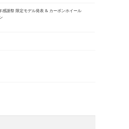
 35周年感謝祭 限定モデル発表 & カーボンホイール
ン