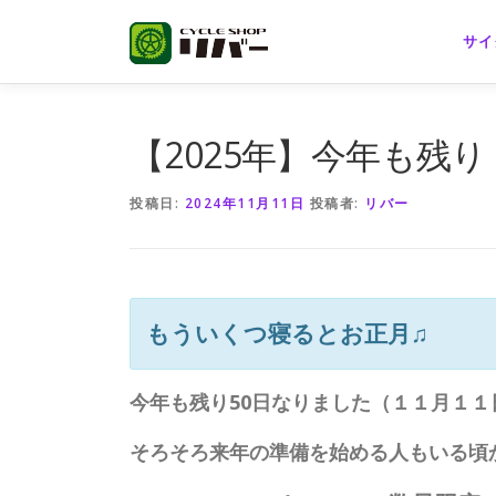
コ
ン
サイ
テ
ン
ツ
へ
【2025年】今年も残
ス
キ
投稿日:
2024年11月11日
投稿者:
リバー
ッ
プ
もういくつ寝るとお正月♫
今年も残り50日なりました（１１月１
そろそろ来年の準備を始める人もいる頃