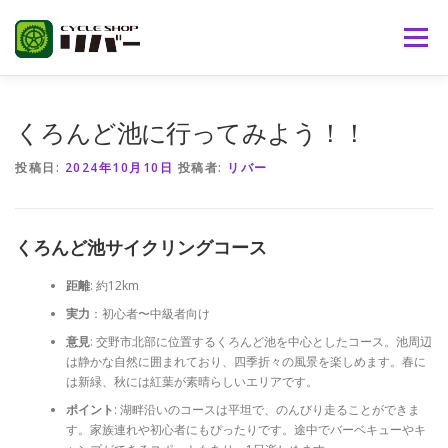
コ
ン
メニュー
テ
ン
ツ
へ
サイクルショップリバーとは
取り扱い商品
くろんど池に行ってみよう！！
ス
キ
投稿日:
2024年10月10日
投稿者:
リバー
ッ
プ
ブランド
ブログ
おススメ商品
問い合わせ
くろんど池サイクリングコース
リバー通販
距離
: 約12km
実力
：初心者〜中級者向け
意見
: 交野市北部に位置するくろんど池を中心としたコース。池周辺
は静かな自然に囲まれており、四季折々の風景を楽しめます。春に
は新緑、秋には紅葉が素晴らしいエリアです。
ポイント
: 湖畔沿いのコースは平坦で、のんびり走ることができま
す。家族連れや初心者にもぴったりです。途中でバーベキューやキ