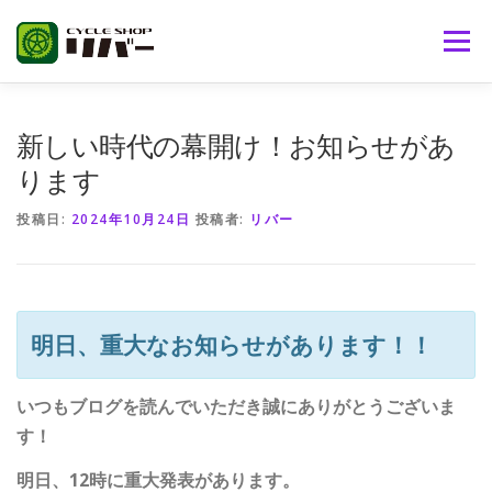
コ
ン
メニュー
テ
ン
ツ
へ
サイクルショップリバーとは
取り扱い商品
新しい時代の幕開け！お知らせがあ
ス
キ
ります
ッ
プ
ブランド
ブログ
おススメ商品
問い合わせ
投稿日:
2024年10月24日
投稿者:
リバー
リバー通販
明日、重大なお知らせがあります！！
いつもブログを読んでいただき誠にありがとうございま
す！
明日、12時に重大発表があります。