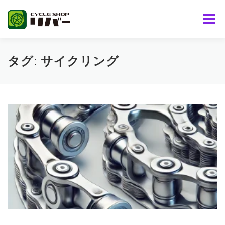
コ
ン
メニュー
テ
ン
ツ
へ
サイクルショップリバーとは
取り扱い商品
タグ:
サイクリング
ス
キ
ッ
プ
ブランド
ブログ
おススメ商品
問い合わせ
リバー通販